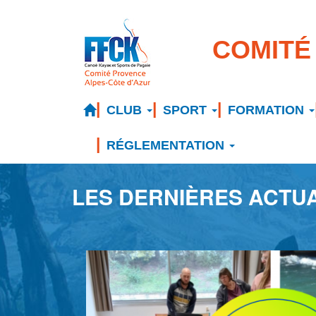
Aller
au
COMITÉ
contenu
principal
Menu
CLUB
SPORT
FORMATION
principal
RÉGLEMENTATION
LES DERNIÈRES ACTU