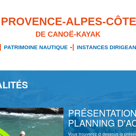
 PROVENCE-ALPES-CÔTE
DE CANOË-KAYAK
PATRIMOINE NAUTIQUE
INSTANCES DIRIGEA
ALITÉS
PRÉSENTATION
PLANNING D'AC
Vous trouverez ci dessous la prés