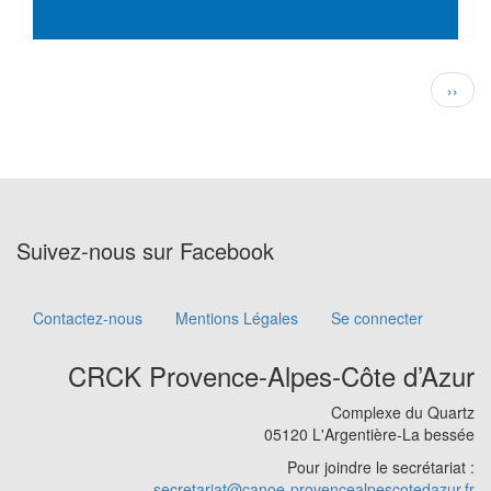
Pagination
Page
››
suivan
Suivez-nous sur Facebook
Contactez-nous
Mentions Légales
Se connecter
Footer
menu
CRCK Provence-Alpes-Côte d’Azur
Complexe du Quartz
05120 L'Argentière-La bessée
Pour joindre le secrétariat :
secretariat@canoe-provencealpescotedazur.fr