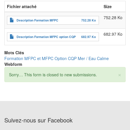
Fichier attaché
Size
752.28 Ko
Description Formation MFPC
752.28 Ko
682.97 Ko
Description Formation MFPC option CQP
682.97 Ko
Mots Clés
Formation MFPC et MFPC Option CQP Mer / Eau Calme
Webform
×
Message
Sorry… This form is closed to new submissions.
d'état
Suivez-nous sur Facebook