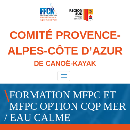
Aller
au
contenu
principal
COMITÉ PROVENCE-
ALPES-CÔTE D’AZUR
DE CANOË-KAYAK
Toggle
navigation
FORMATION MFPC ET
MFPC OPTION CQP MER
/ EAU CALME