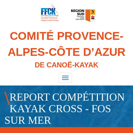
Aller
au
contenu
principal
COMITÉ PROVENCE-
ALPES-CÔTE D’AZUR
DE CANOË-KAYAK
Toggle
navigation
REPORT COMPÉTITION
KAYAK CROSS - FOS
SUR MER