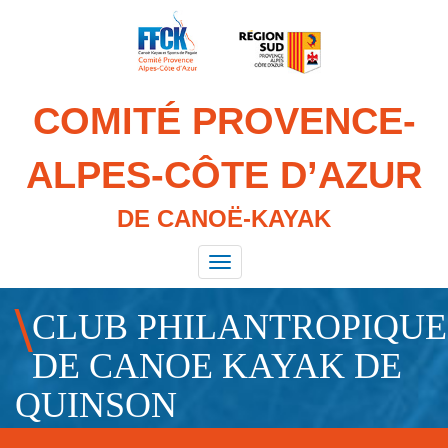
Aller
au
contenu
principal
COMITÉ PROVENCE-
ALPES-CÔTE D’AZUR
DE CANOË-KAYAK
Toggle
navigation
CLUB PHILANTROPIQUE
DE CANOE KAYAK DE
QUINSON